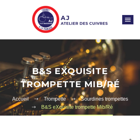
B&S EXQUISITE
TROMPETTE MIB/RÉ
Accueil
Trompette
Sourdines trompettes
B&S eXquisite trompette Mib/Ré