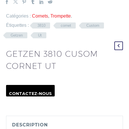
Catégories :
Cornets
,
Trompette
.
Étiquettes :
3810
cornet
Custom
Getzen
Ut
GETZEN 3810 CUSOM
CORNET UT
CONTACTEZ-NOUS
DESCRIPTION